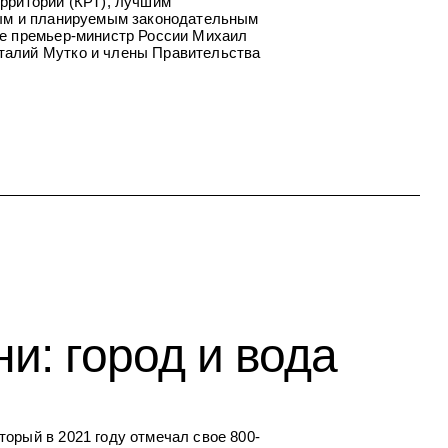
рриторий (КРТ), лучшим
тым и планируемым законодательным
ие премьер-министр России Михаил
талий Мутко и члены Правительства
и: город и вода
орый в 2021 году отмечал свое 800-