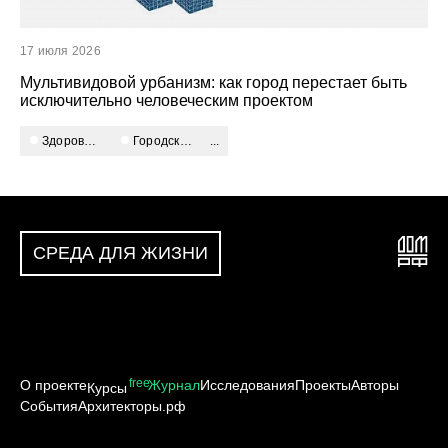
17 июля 2026
Мультивидовой урбанизм: как город перестает быть
исключительно человеческим проектом
Здоровый город
городское развитие
...
СРЕДА ДЛЯ ЖИЗНИ
free
О проекте
Журнал
Исследования
Проекты
Авторы
Курсы
События
Архитекторы.рф