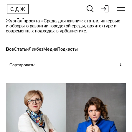
Журнал
С
Д
Ж
Журнал проекта «Среда для жизни»: статьи, интервью
и обзоры о развитии городской среды, архитектуре и
современных подходах в урбанистике.
Все
Статьи
Ликбез
Медиа
Подкасты
Сортировать:
Сначала новые
Сначала старые
По названию: А-Я
По названию: Я-А