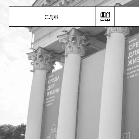
С
Д
Ж