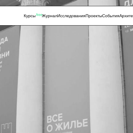
free
Курсы
Журнал
Исследования
Проекты
События
Архит