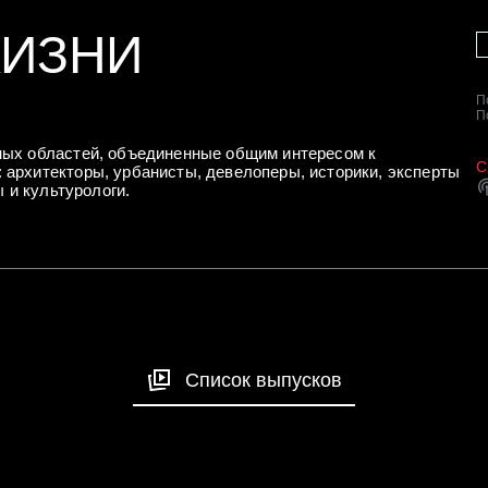
ЖИЗНИ
П
П
ных областей, объединенные общим интересом к
С
архитекторы, урбанисты, девелоперы, историки, эксперты
ы и культурологи.
Список выпусков