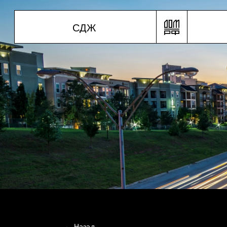
С
Д
Ж
← Назад