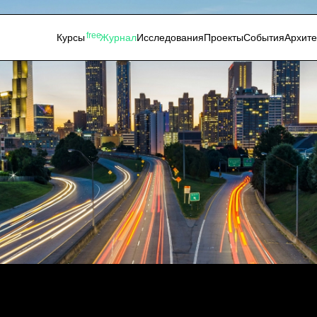
free
Курсы
Журнал
Исследования
Проекты
События
Архит