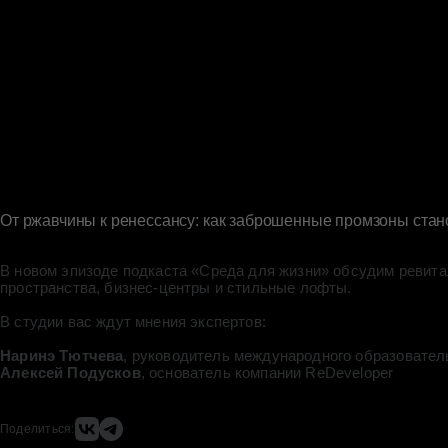
От ржавчины к ренессансу: как заброшенные промзоны ста
В новом эпизоде подкаста «Среда для жизни» обсудим ревит
пространства, бизнес-центры и стильные лофты.
В студии вас ждут мнения экспертов:
Наринэ Тютчева
, руководитель международного образовател
Алексей Подусков
, основатель компании ReDeveloper
Поделиться: