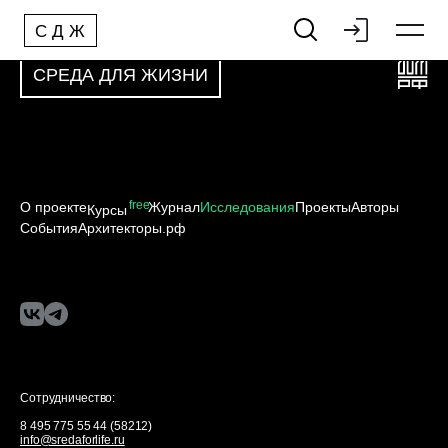
Элемент не найден!
С
Д
Ж
СРЕДА ДЛЯ ЖИЗНИ
free
О проекте
Журнал
Исследования
Проекты
Авторы
Курсы
События
Архитекторы.рф
Сотрудничество:
8 495 775 55 44 (58212)
info@sredaforlife.ru