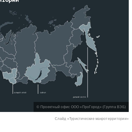
© Проектный офис ООО «ПроГород» (Группа ВЭБ)
Слайд «Туристические макротерритории»