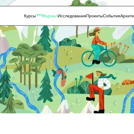
free
Курсы
Журнал
Исследования
Проекты
События
Архит