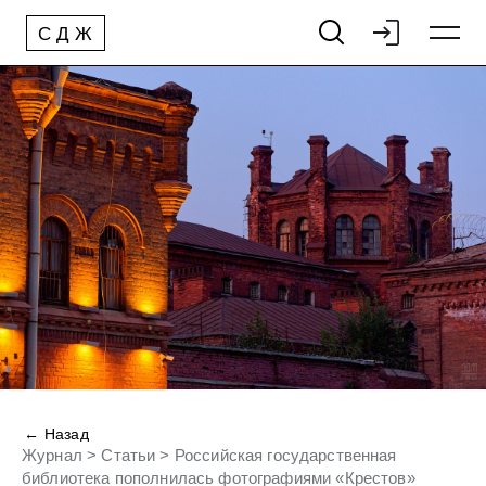
С
Д
Ж
← Назад
Журнал
>
Статьи
>
Российская государственная
библиотека пополнилась фотографиями «Крестов»