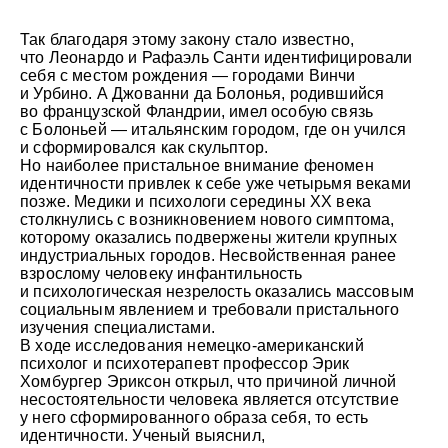
Так благодаря этому закону стало известно,
что Леонардо и Рафаэль Санти идентифицировали
себя с местом рождения — городами Винчи
и Урбино. А Джованни да Болонья, родившийся
во французской Фландрии, имел особую связь
с Болоньей — итальянским городом, где он учился
и сформировался как скульптор.
Но наиболее пристальное внимание феномен
идентичности привлек к себе уже четырьмя веками
позже. Медики и психологи середины ХХ века
столкнулись с возникновением нового симптома,
которому оказались подвержены жители крупных
индустриальных городов. Несвойственная ранее
взрослому человеку инфантильность
и психологическая незрелость оказались массовым
социальным явлением и требовали пристального
изучения специалистами.
В ходе исследования немецко-американский
психолог и психотерапевт профессор Эрик
Хомбургер Эриксон открыл, что причиной личной
несостоятельности человека является отсутствие
у него сформированного образа себя, то есть
идентичности. Ученый выяснил,