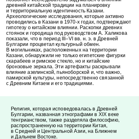
древней китайской традиции на планировку
и территориальную идентичность Казани.
Археологические исследования, которые активно
проводились в Казани в 1970-х годах, подтверждают
гипотезу о китайском влиянии. Раскопки древних
стоянок и городища под руководством А. Халикова
показали, что в период III–VI вв. н. э. в Древней
Булгарии процветал культурный обмен.
В могильниках, расположенных на территории
Казани, обнаружили не только египетские фигурки
скарабеев и римское стекло, но и китайские
бронзовые зеркала. Эти артефакты раскрывали
влияние азелинской, пьяноборской и, что важно,
памирской культуры, непосредственно связанной
с Древним Китаем и его традициями.
Религия, которая исповедовалась в Древней
Булгарии, названная этнографами в XIX веке
тенгрианством, также разделяла философию,
распространенную на территории Китая,
в Средней и Центральной Азии, на Ближнем
и Дальнем Востоке.