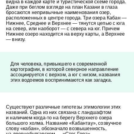
видна в каждой карте и туристической схеме города.
Даже при беглом взгляде на план Казани в глаза
бросаются непривычные наименования озер,
расположенных в центре города. Три озера Кабан —
Нижнее, Среднее и Верхнее — тянутся цепью с юга
на север, или наоборот — с севера на юг. Причем
Нижнее озеро находится на верху карты, а Верхнее
— внизу.
Для человека, привыкшего к современной
картографии, в которой северное направление
ассоциируется с верхом, а юг с низом, названия
этих водоемов воспринимаются как загадка.
Существуют различные гипотезы этимологии этих
названий. Одна из них связана с ландшафтом
и наличием когда-то на берегу Верхнего озера
большого холма. Название «Кабантау», созвучное
слову «кабан», обозначало возвышенность,
на древнебулгарском — «Стог-Гора».