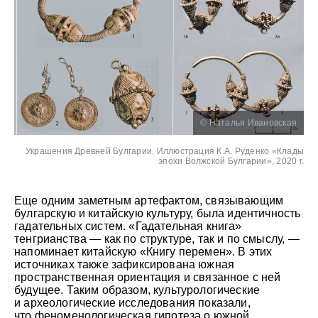
© Наталья Ивановская
Украшения Древней Булгарии. Иллюстрация К.А. Руденко «Клады
эпохи Волжской Булгарии», 2020 г.
Еще одним заметным артефактом, связывающим
булгарскую и китайскую культуру, была идентичность
гадательных систем. «Гадательная книга»
тенгрианства — как по структуре, так и по смыслу, —
напоминает китайскую «Книгу перемен». В этих
источниках также зафиксирована южная
пространственная ориентация и связанное с ней
будущее. Таким образом, культурологические
и археологические исследования показали,
что феноменологическая гипотеза о южной