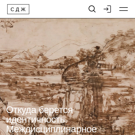
С
Д
Ж
Откуда берется
идентичность.
Междисциплинарное