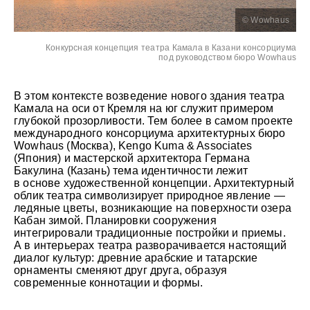
© Wowhaus
Конкурсная концепция театра Камала в Казани консорциума
под руководством бюро Wowhaus
В этом контексте возведение нового здания театра
Камала на оси от Кремля на юг служит примером
глубокой прозорливости. Тем более в самом проекте
международного консорциума архитектурных бюро
Wowhaus (Москва), Kengo Kuma & Associates
(Япония) и мастерской архитектора Германа
Бакулина (Казань) тема идентичности лежит
в основе художественной концепции. Архитектурный
облик театра символизирует природное явление —
ледяные цветы, возникающие на поверхности озера
Кабан зимой. Планировки сооружения
интегрировали традиционные постройки и приемы.
А в интерьерах театра разворачивается настоящий
диалог культур: древние арабские и татарские
орнаменты сменяют друг друга, образуя
современные коннотации и формы.