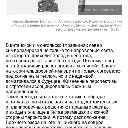
© Наталья Ивановская
Идолы Древней Булгарии. Иллюстрация К.А. Руденко в сборнике
«Мировоззрение населения Южной Сибири и Центральной Азии
в исторической ретроспективе», 2013 г.
В китайской и монгольской традициях север
символизировал не только то направление света,
из которого приходит холод и непогода,
но и прошлое, оставшееся позади. Поэтому север
в этой традиции располагался «за спиной». Глядя
на юг, житель древней империи не только согревался
под солнечным теплом, но и с надеждой
всматривался в будущее. Жизненные перспективы
и стратегии ассоциировались с южным
направлением.
Такой подход выражался не только в обрядах
и ритуалах, но и сказывался на градостроительных
и планировочных решениях: парадные фасады
и входы в жилище в Китае размещали с южной
стороны территории. А потому расположение
Верхнего озера на юге, а Нижнего на севере
позволяет исследователю задуматься о влиянии