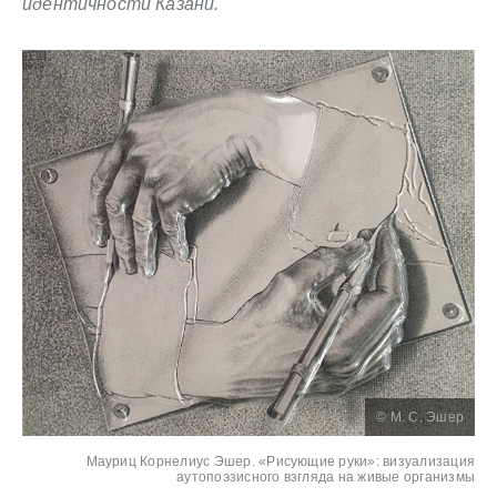
идентичности Казани.
© М. C. Эшер
Мауриц Корнелиус Эшер. «Рисующие руки»: визуализация
аутопоэзисного взгляда на живые организмы