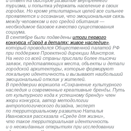
и ответ на быстрое развитие внутреннего
туризма, и попытка удержать население в своих
городах. Но кроме утилитарных целей все сильнее
проявляется и осознание, что эмоциональная связь
между человеком и его средой обитания —
необходимое базовое качество существования
социума.
В сентябре были подведены
итоги первого
конкурса «Город в деталях: живое наследие»
,
который проводился Общественной палатой РФ
при поддержке Проектной дирекции Минстроя.
На него со всей страны прислали более тысячи
заявок, представляющих места, объекты и детали
городской архитектуры, которые формируют
локальную идентичность и вызывают наибольший
эмоциональный отклик у жителей.
В преддверии воркшопа «Сохранение культурного
наследия и современные креативные бренды. Путь
от культурного кода к успешному бренду» член
жюри конкурса, автор методологии
антропологического дизайна, эксперт
по территориальному развитию Наталья
Ивановская рассказала «Среде для жизни»,
что такое территориальная идентичность
и о неожиданных открытиях при исследовании