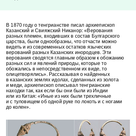
В 1870 году о тенгрианстве писал архиепископ
Казанский и Свияжский Никанор: «Верования
разных племен, входивших в состав Булгарского
царства, были однообразны, что отчасти можно
видеть и из современных остатков языческих
верований разных Казанских инородцев. Эти
верования сводятся главным образом к обожанию
разных сил и явлений природы, которые то
обожались в непосредственном их виде, то
олицетворялись». Рассказывая о найденных
в казанских землях идолах, сделанных из золота
и меди, архиепископ описывал тенгрианские
находки так, как если бы они были из Индии
или из Китая: «Иные из них были трехличные
и с туловищем об одной руке по локоть и с ногами
до колен».