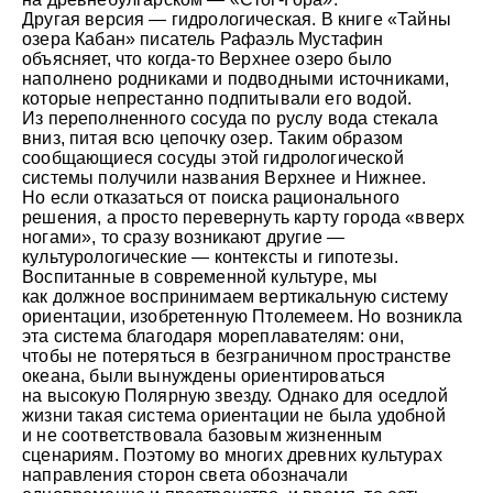
Другая версия — гидрологическая. В книге «Тайны
озера Кабан» писатель Рафаэль Мустафин
объясняет, что когда-то Верхнее озеро было
наполнено родниками и подводными источниками,
которые непрестанно подпитывали его водой.
Из переполненного сосуда по руслу вода стекала
вниз, питая всю цепочку озер. Таким образом
сообщающиеся сосуды этой гидрологической
системы получили названия Верхнее и Нижнее.
Но если отказаться от поиска рационального
решения, а просто перевернуть карту города «вверх
ногами», то сразу возникают другие —
культурологические — контексты и гипотезы.
Воспитанные в современной культуре, мы
как должное воспринимаем вертикальную систему
ориентации, изобретенную Птолемеем. Но возникла
эта система благодаря мореплавателям: они,
чтобы не потеряться в безграничном пространстве
океана, были вынуждены ориентироваться
на высокую Полярную звезду. Однако для оседлой
жизни такая система ориентации не была удобной
и не соответствовала базовым жизненным
сценариям. Поэтому во многих древних культурах
направления сторон света обозначали