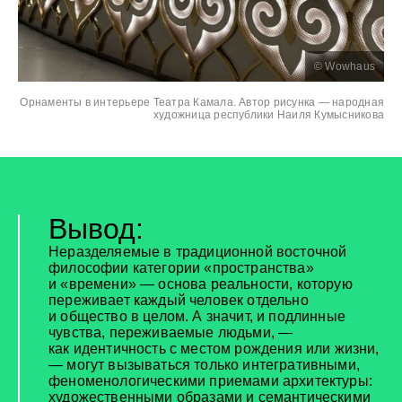
© Wowhaus
Орнаменты в интерьере Театра Камала. Автор рисунка — народная
художница республики Наиля Кумысникова
Вывод:
Неразделяемые в традиционной восточной
философии категории «пространства»
и «времени» — основа реальности, которую
переживает каждый человек отдельно
и общество в целом. А значит, и подлинные
чувства, переживаемые людьми, —
как идентичность с местом рождения или жизни,
— могут вызываться только интегративными,
феноменологическими приемами архитектуры:
художественными образами и семантическими