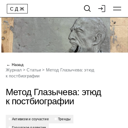
С
Д
Ж
← Назад
Журнал
>
Статьи
>
Метод Глазычева: этюд
к постбиографии
Метод Глазычева: этюд
к постбиографии
активизм и соучастие
тренды
городское развитие