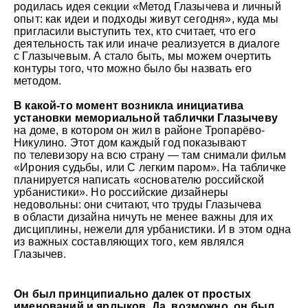
родилась идея секции «Метод Глазычева и личный
опыт: как идеи и подходы живут сегодня», куда мы
пригласили выступить тех, кто считает, что его
деятельность так или иначе реализуется в диалоге
с Глазычевым. А стало быть, мы можем очертить
контуры того, что можно было бы назвать его
методом.
В какой-то момент возникла инициатива
установки мемориальной таблички Глазычеву
на доме, в котором он жил в районе Тропарёво-
Никулино. Этот дом каждый год показывают
по телевизору на всю страну — там снимали фильм
«Ирония судьбы, или С легким паром». На табличке
планируется написать «основателю российской
урбанистики». Но российские дизайнеры
недовольны: они считают, что труды Глазычева
в области дизайна ничуть не менее важны для их
дисциплины, нежели для урбанистики. И в этом одна
из важных составляющих того, кем являлся
Глазычев.
Он был принципиально далек от простых
именований и ярлыков. Да, возможно, он был