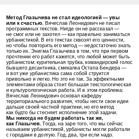
Метод Глазычева не стал идеологией — увы
или к счастью
, Вячеслав Леонидович не писал
программных текстов. Нигде он не рассказал —
не смог или не захотел — как правильно заниматься
урбанистикой. В его текстах сквозят его ценности,
но чтобы повторить его метод — недостаточно знать
только их. Энигма Глазычева в том, что при первом
прочтении его работ кажется, что любой может быть
урбанистом: курительная трубка, командирский голос
бывшего десантника, смекалка Остапа Бендера —
и вот уже урбанистика сама собой струится
привольно и легко. Но это не так. За эффектными
элементами образа стоит большая текстологическая
и культурологическая работа. И в этом проблема:
Вячеслав Леонидович основал кафедру
территориального развития, чтобы нести свои идеи
дальше своей частной практики, но его метод
как будто бы стесняет исполнение этой задачи.
Мы никогда не будем работать так же,
как Глазычев.
Тогда, на заре того, что мы сейчас
называем урбанистикой, урбанисты могли работали
с городами в долгую. Год, два, три если надо.