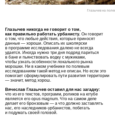
Глазычев на поле
Глазычев никогда не говорит о том,
как правильно работать урбанисту.
Он говорит
о том, что любые действия, которые приносят
данные — хороши. Описать их школярски
в программе исследования далеко не всегда
удается. Иногда нужно три дня подряд париться
в бане и пьянствовать водку с мужиками,
чтобы узнать особенности локального рынка
морошки. Ни в каком учебнике по полевым
исследованиям такой метод не описан. Но если это
помогает сформулировать пути развития территории
— значит, метод хорош.
Вячеслав Глазычев оставил для нас загадк
у:
что из его текстов, программ, роликов на ютубе
является его opus magnum. Что на самом деле
делает его бронзовым — а что должно заставлять
нас, его наследников-урбанистов, побегать
и подумать своей головой.