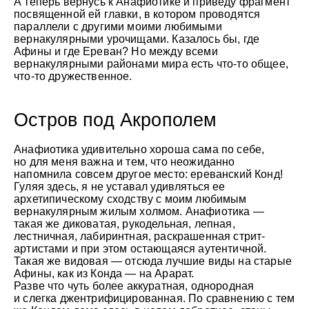
А теперь вернусь к Анафиотике и приведу фрагмент
посвященной ей главки, в котором проводятся
параллели с другими моими любимыми
вернакулярными урочищами. Казалось бы, где
Афины и где Ереван? Но между всеми
© Андрей Иванов
вернакулярными районами мира есть что-то общее,
что-то дружественное.
Остров под Акрополем
Анафиотика удивительно хороша сама по себе,
но для меня важна и тем, что неожиданно
напомнила совсем другое место: ереванский Конд!
Гуляя здесь, я не уставал удивляться ее
архетипическому сходству с моим любимым
вернакулярным жилым холмом. Анафиотика —
такая же диковатая, рукодельная, лепная,
лестничная, лабиринтная, раскрашенная стрит-
артистами и при этом остающаяся аутентичной.
Такая же видовая — отсюда лучшие виды на старые
Афины, как из Конда — на Арарат.
Разве что чуть более аккуратная, однородная
и слегка джентрифицированная. По сравнению с тем