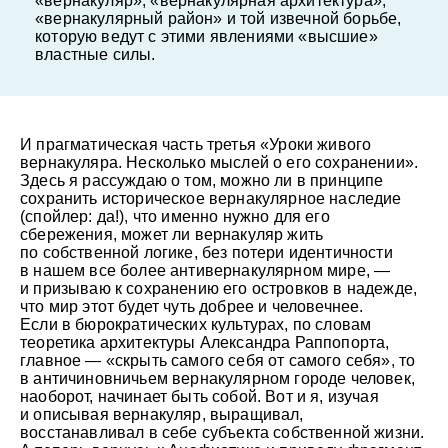
«вернакуляр», «вернакулярная архитектура»,
«вернакулярный район» и той извечной борьбе,
которую ведут с этими явлениями «высшие»
властные силы.
И прагматическая часть третья «Уроки живого
© Андрей Иванов
вернакуляра. Несколько мыслей о его сохранении».
Здесь я рассуждаю о том, можно ли в принципе
сохранить историческое вернакулярное наследие
(спойлер: да!), что именно нужно для его
сбережения, может ли вернакуляр жить
по собственной логике, без потери идентичности
в нашем все более антивернакулярном мире, —
и призываю к сохранению его островков в надежде,
что мир этот будет чуть добрее и человечнее.
Если в бюрократических культурах, по словам
теоретика архитектуры Александра Раппопорта,
главное — «скрыть самого себя от самого себя», то
в античиновничьем вернакулярном городе человек,
наоборот, начинает быть собой. Вот и я, изучая
и описывая вернакуляр, выращивал,
восстанавливал в себе субъекта собственной жизни.