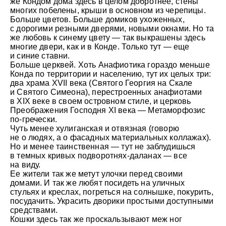
же Кондом дома здесь в целом добротнее, стены
© Андрей Иванов
многих побелены, крыши в основном из черепицы.
Больше цветов. Больше домиков ухоженных,
с дорогими резными дверями, новыми окнами. Но та
же любовь к синему цвету — так выкрашены здесь
многие двери, как и в Конде. Только тут — еще
и синие ставни.
Больше церквей. Хоть Анафиотика гораздо меньше
Конда по территории и населению, тут их целых три:
два храма XVII века (Святого Георгия на Скале
и Святого Симеона), перестроенных анафиотами
в XIX веке в своем островном стиле, и церковь
Преображения Господня XI века — Метаморфозис
по-гречески.
Чуть менее хулиганская и отвязная (говорю
не о людях, а о фасадных материальных коллажах).
Но и менее таинственная — тут не заблудишься
в темных кривых подворотнях-даланах — все
на виду.
Ее жители так же метут улочки перед своими
домами. И так же любят посидеть на уличных
стульях и креслах, погреться на солнышке, покурить,
© Андрей Иванов
посудачить. Украсить дворики простыми доступными
средствами.
Кошки здесь так же проскальзывают меж ног