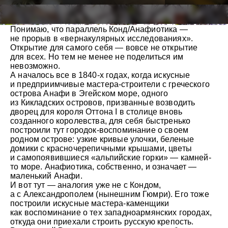
Понимаю, что параллель Конд/Анафиотика —
не прорыв в «вернакулярных исследованиях».
Открытие для самого себя — вовсе не открытие
для всех. Но тем не менее не поделиться им
невозможно.
А началось все в 1840-х годах, когда искусные
и предприимчивые мастера-строители с греческого
острова Анафи в Эгейском море, одного
из Кикладских островов, призванные возводить
дворец для короля Оттона I в столице вновь
созданного королевства, для себя быстренько
построили тут городок-воспоминание о своем
родном острове: узкие кривые улочки, беленые
домики с красночерепичными крышами, цветы
и самопоявившиеся «альпийские горки» — камней-
то море. Анафиотика, собственно, и означает —
маленький Анафи.
И вот тут — аналогия уже не с Кондом,
© Андрей Иванов
а с Александрополем (нынешним Гюмри). Его тоже
построили искусные мастера-каменщики
как воспоминание о тех западноармянских городах,
откуда они приехали строить русскую крепость.