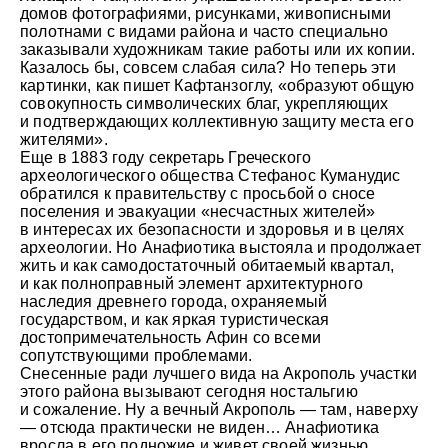
© Андрей Иванов
домов фотографиями, рисунками, живописными
полотнами с видами района и часто специально
заказывали художникам такие работы или их копии.
Казалось бы, совсем слабая сила? Но теперь эти
картинки, как пишет Кафтанзоглу, «образуют общую
совокупность символических благ, укрепляющих
и подтверждающих коллективную защиту места его
жителями».
Еще в 1883 году секретарь Греческого
археологического общества Стефанос Куманудис
обратился к правительству с просьбой о сносе
поселения и эвакуации «несчастных жителей»
в интересах их безопасности и здоровья и в целях
археологии. Но Анафиотика выстояла и продолжает
жить и как самодостаточный обитаемый квартал,
и как полноправный элемент архитектурного
наследия древнего города, охраняемый
государством, и как яркая туристическая
достопримечательность Афин со всеми
сопутствующими проблемами.
Снесенные ради лучшего вида на Акрополь участки
© Андрей Иванов
этого района вызывают сегодня ностальгию
и сожаление. Ну а вечный Акрополь — там, наверху
— отсюда практически не виден… Анафиотика
вросла в его подножие и живет своей жизнью.