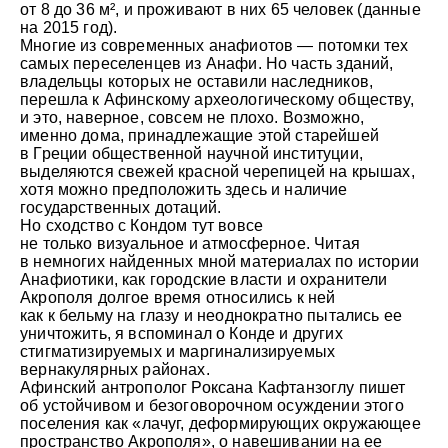
от 8 до 36 м², и проживают в них 65 человек (данные
на 2015 год).
Многие из современных анафиотов — потомки тех
самых переселенцев из Анафи. Но часть зданий,
владельцы которых не оставили наследников,
перешла к Афинскому археологическому обществу,
и это, наверное, совсем не плохо. Возможно,
именно дома, принадлежащие этой старейшей
© Андрей Иванов
в Греции общественной научной институции,
выделяются свежей красной черепицей на крышах,
хотя можно предположить здесь и наличие
государственных дотаций.
Но сходство с Кондом тут вовсе
не только визуальное и атмосферное. Читая
в немногих найденных мной материалах по истории
Анафиотики, как городские власти и охранители
Акрополя долгое время относились к ней
как к бельму на глазу и неоднократно пытались ее
уничтожить, я вспоминал о Конде и других
стигматизируемых и маргинализируемых
вернакулярных районах.
Афинский антрополог Роксана Кафтанзоглу пишет
об устойчивом и безоговорочном осуждении этого
поселения как «лачуг, деформирующих окружающее
пространство Акрополя», о навешивании на ее