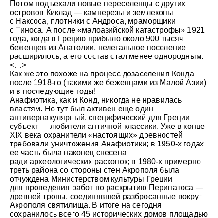
Потом подъехали новые переселенцы с других
островов Киклад — камнерезы и землекопы
с Наксоса, плотники с Андроса, мраморщики
с Тиноса. А после «малоазийской катастрофы» 1921
года, когда в Грецию прибыло около 900 тысяч
беженцев из Анатолии, нелегальное поселение
расширилось, а его состав стал менее однородным.
<…>
Как же это похоже на процесс дозаселения Конда
после 1918-го (такими же беженцами из Малой Азии)
и в последующие годы!
Анафиотика, как и Конд, никогда не нравилась
© Андрей Иванов
властям. Но тут был активен еще один
антивернакулярный, специфический для Греции
субъект — любители античной классики. Уже в конце
XIX века охранители «настоящих» древностей
требовали уничтожения Анафиотики; в 1950-х годах
ее часть была наконец снесена
ради археологических раскопок; в 1980-х примерно
треть района со стороны стен Акрополя была
отчуждена Министерством культуры Греции
для проведения работ по раскрытию Перипатоса —
древней тропы, соединявшей разбросанные вокруг
Акрополя святилища. В итоге на сегодня
сохранилось всего 45 исторических домов площадью