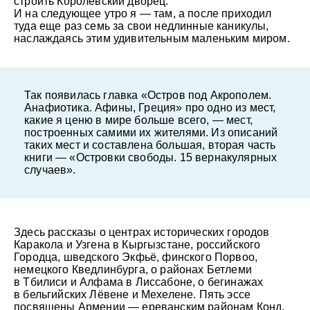
строить Королевский дворец.
И на следующее утро я — там, а после приходил
туда еще раз семь за свои недлинные каникулы,
наслаждаясь этим удивительным маленьким миром.
Так появилась главка «Остров под Акрополем.
Анафиотика. Афины, Греция» про одно из мест,
какие я ценю в мире больше всего, — мест,
построенных самими их жителями. Из описаний
таких мест и составлена большая, вторая часть
книги — «Островки свободы. 15 вернакулярных
случаев».
Здесь рассказы о центрах исторических городов
Каракола и Узгена в Кыргызстане, российского
Городца, шведского Экфьё, финского Порвоо,
немецкого Кведлинбурга, о районах Бетлеми
в Тбилиси и Алфама в Лиссабоне, о бегинажах
в бельгийских Лёвене и Мехелене. Пять эссе
посвящены Армении — ереванским районам Конд,