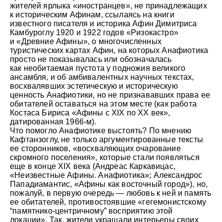
жителей ярлыка «иностранцев», не принадлежащих
к историческим Афинам, ссылаясь на книги
известного писателя и историка Афин Димитриса
Камбуроглу 1920 и 1922 годов «Ризокастро»
© Андрей Иванов
и «Древние Афины», о многочисленных
туристических картах Афин, на которых Анафиотика
просто не показывалась или обозначалась
как необитаемая пустота у подножия великого
ансамбля, и об амбивалентных научных текстах,
восхвалявших эстетическую и историческую
ценность Анафиотики, но не признававших права ее
обитателей оставаться на этом месте (как работа
Костаса Бириса «Афины с XIX по XX век»,
датированная 1966-м).
Что помогло Анафиотике выстоять? По мнению
Кафтанзоглу, не только аргументированные тексты
ее сторонников, «восхваляющих очарование
скромного поселения», которые стали появляться
еще в конце XIX века (Андреас Каркавицас,
«Неизвестные Афины. Анафиотика»; Александрос
Пападиамантис, «Афины как восточный город»), но,
пожалуй, в первую очередь — любовь к ней и память
ее обитателей, противостоявшие «гегемонистскому
“памятнико-центричному” восприятию этой
локации». Так, жители украшали интерьеры своих