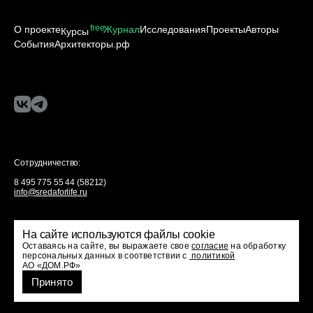
free
О проекте
Журнал
Исследования
Проекты
Авторы
Курсы
События
Архитекторы.рф
Сотрудничество:
8 495 775 55 44 (58212)
info@sredaforlife.ru
Политика конфиденциальности
На сайте используются файлы cookie
Оставаясь на сайте, вы выражаете свое
согласие
на обработку
персональных данных в соответствии с
политикой
АО «ДОМ.РФ»
Принято
Все права защищены
Проект ДОМ.РФ
© 2024 «Среда для жизни»