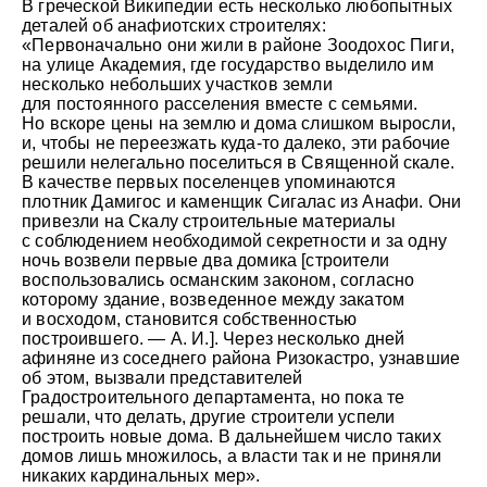
В греческой Википедии есть несколько любопытных
деталей об анафиотских строителях:
«Первоначально они жили в районе Зоодохос Пиги,
на улице Академия, где государство выделило им
несколько небольших участков земли
для постоянного расселения вместе с семьями.
Но вскоре цены на землю и дома слишком выросли,
и, чтобы не переезжать куда-то далеко, эти рабочие
решили нелегально поселиться в Священной скале.
В качестве первых поселенцев упоминаются
плотник Дамигос и каменщик Сигалас из Анафи. Они
привезли на Скалу строительные материалы
с соблюдением необходимой секретности и за одну
ночь возвели первые два домика [строители
воспользовались османским законом, согласно
которому здание, возведенное между закатом
и восходом, становится собственностью
© Андрей Иванов
построившего. — А. И.]. Через несколько дней
афиняне из соседнего района Ризокастро, узнавшие
об этом, вызвали представителей
Градостроительного департамента, но пока те
решали, что делать, другие строители успели
построить новые дома. В дальнейшем число таких
домов лишь множилось, а власти так и не приняли
никаких кардинальных мер».