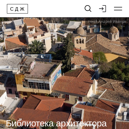
С
Д
Ж
текст Андрей Иванов
Библиотека архитектора