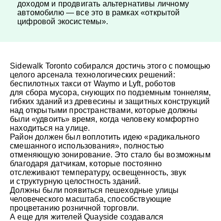
доходом и продвигать альтернативы личному
автомобилю — все это в рамках «открытой
цифровой экосистемы».
Sidewalk Toronto собирался достичь этого с помощью
целого арсенала технологических решений:
беспилотных такси от Waymo и Lyft, роботов
для сбора мусора, снующих по подземным тоннелям,
гибких зданий из древесины и защитных конструкций
над открытыми пространствами, которые должны
были «удвоить» время, когда человеку комфортно
находиться на улице.
Район должен был воплотить идею «радикального
смешанного использования», полностью
отменяющую зонирование. Это стало бы возможным
благодаря датчикам, которые постоянно
отслеживают температуру, освещенность, звук
и структурную целостность зданий.
Должны были появиться пешеходные улицы
человеческого масштаба, способствующие
процветанию розничной торговли.
А еще для жителей Quayside создавался