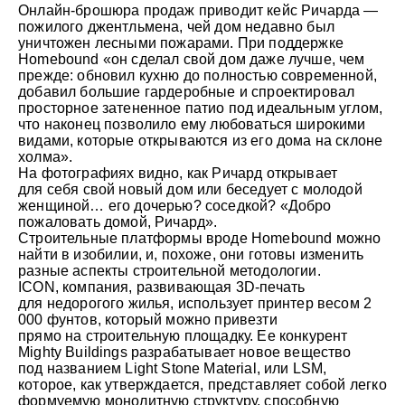
Онлайн-брошюра продаж приводит кейс Ричарда —
пожилого джентльмена, чей дом недавно был
уничтожен лесными пожарами. При поддержке
Homebound «он сделал свой дом даже лучше, чем
прежде: обновил кухню до полностью современной,
добавил большие гардеробные и спроектировал
просторное затененное патио под идеальным углом,
что наконец позволило ему любоваться широкими
видами, которые открываются из его дома на склоне
холма».
На фотографиях видно, как Ричард открывает
для себя свой новый дом или беседует с молодой
женщиной… его дочерью? соседкой? «Добро
пожаловать домой, Ричард».
Строительные платформы вроде Homebound можно
найти в изобилии, и, похоже, они готовы изменить
разные аспекты строительной методологии.
ICON, компания, развивающая 3D-печать
для недорогого жилья, использует принтер весом 2
000 фунтов, который можно привезти
прямо на строительную площадку. Ее конкурент
Mighty Buildings разрабатывает новое вещество
под названием Light Stone Material, или LSM,
которое, как утверждается, представляет собой легко
формуемую монолитную структуру, способную