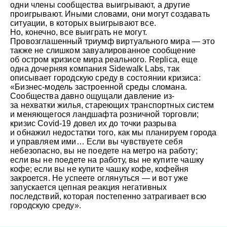
одни члены сообщества выигрывают, а другие
проигрывают. Иными словами, они могут создавать
ситуации, в которых выигрывают все.
Но, конечно, все выиграть не могут.
Провозглашенный триумф виртуального мира — это
также не слишком завуалированное сообщение
об остром кризисе мира реального. Replica, еще
одна дочерняя компания Sidewalk Labs, так
описывает городскую среду в состоянии кризиса:
«Бизнес-модель застроенной среды сломана.
Сообщества давно ощущали давление из-
за нехватки жилья, стареющих транспортных систем
и меняющегося ландшафта розничной торговли;
кризис Covid-19 довел их до точки разрыва
и обнажил недостатки того, как мы планируем города
и управляем ими… Если вы чувствуете себя
небезопасно, вы не поедете на метро на работу;
если вы не поедете на работу, вы не купите чашку
кофе; если вы не купите чашку кофе, кофейня
закроется. Не успеете оглянуться — и вот уже
запускается цепная реакция негативных
последствий, которая постепенно затрагивает всю
городскую среду».