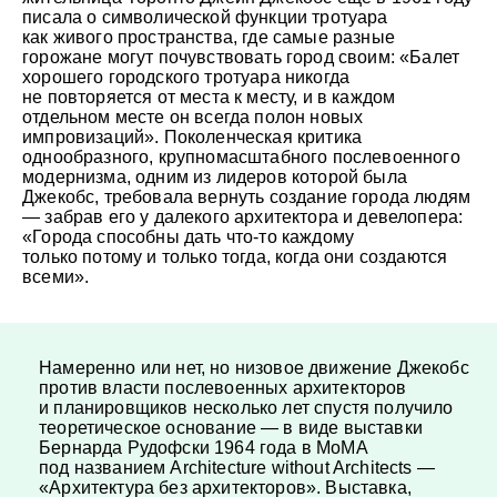
писала о символической функции тротуара
как живого пространства, где самые разные
горожане могут почувствовать город своим: «Балет
хорошего городского тротуара никогда
не повторяется от места к месту, и в каждом
отдельном месте он всегда полон новых
импровизаций». Поколенческая критика
однообразного, крупномасштабного послевоенного
модернизма, одним из лидеров которой была
Джекобс, требовала вернуть создание города людям
— забрав его у далекого архитектора и девелопера:
«Города способны дать что-то каждому
только потому и только тогда, когда они создаются
всеми».
Намеренно или нет, но низовое движение Джекобс
против власти послевоенных архитекторов
и планировщиков несколько лет спустя получило
теоретическое основание — в виде выставки
Бернарда Рудофски 1964 года в MoMA
под названием Architecture without Architects —
«Архитектура без архитекторов». Выставка,