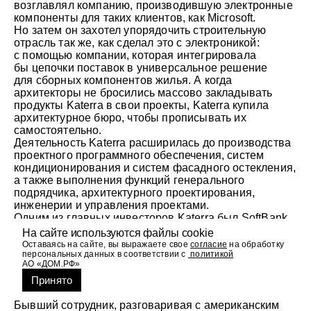
возглавлял компанию, производившую электронные
компоненты для таких клиентов, как Microsoft.
Но затем он захотел упорядочить строительную
отрасль так же, как сделал это с электроникой:
с помощью компании, которая интегрировала
бы цепочки поставок в универсальное решение
для сборных компонентов жилья. А когда
архитекторы не бросились массово закладывать
продукты Katerra в свои проекты, Katerra купила
архитектурное бюро, чтобы прописывать их
самостоятельно.
Деятельность Katerra расширилась до производства
проектного программного обеспечения, систем
кондиционирования и систем фасадного остекления,
а также выполнения функций генерального
подрядчика, архитектурного проектирования,
инженерии и управления проектами.
Одним из главных инвесторов Katerra был SoftBank,
вложивший 2 млрд долларов за два года.
На сайте используются файлы cookie
Через шесть лет после запуска, в июне 2021 года,
Оставаясь на сайте, вы выражаете свое
согласие
на обработку
Katerra подала заявление о банкротстве,
персональных данных в соответствии с
политикой
АО «ДОМ.РФ»
сославшись на крах крупного источника
финансирования. Однако большинство аналитиков
Принято
видят за публичным заявлением нечто большее.
Бывший сотрудник, разговаривая с американским