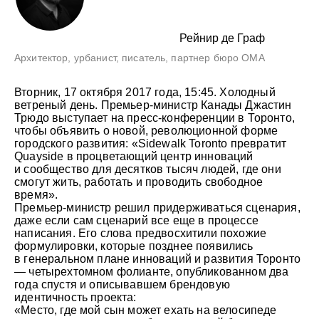
Рейнир де Граф
Архитектор, урбанист, писатель, партнер бюро OMA
Вторник, 17 октября 2017 года, 15:45. Холодный
ветреный день. Премьер-министр Канады Джастин
Трюдо выступает на пресс-конференции в Торонто,
чтобы объявить о новой, революционной форме
городского развития: «Sidewalk Toronto превратит
Quayside в процветающий центр инноваций
и сообщество для десятков тысяч людей, где они
смогут жить, работать и проводить свободное
время».
Премьер-министр решил придерживаться сценария,
даже если сам сценарий все еще в процессе
написания. Его слова предвосхитили похожие
формулировки, которые позднее появились
в генеральном плане инноваций и развития Торонто
— четырехтомном фолианте, опубликованном два
года спустя и описывавшем брендовую
идентичность проекта:
«Место, где мой сын может ехать на велосипеде