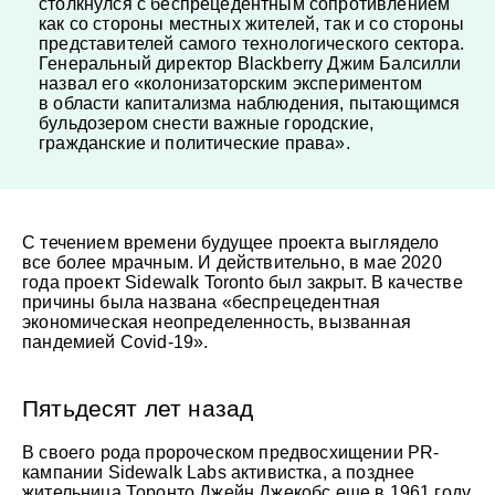
столкнулся с беспрецедентным сопротивлением
как со стороны местных жителей, так и со стороны
представителей самого технологического сектора.
Генеральный директор Blackberry Джим Балсилли
назвал его «колонизаторским экспериментом
в области капитализма наблюдения, пытающимся
бульдозером снести важные городские,
гражданские и политические права».
С течением времени будущее проекта выглядело
все более мрачным. И действительно, в мае 2020
года проект Sidewalk Toronto был закрыт. В качестве
причины была названа «беспрецедентная
экономическая неопределенность, вызванная
пандемией Covid-19».
Пятьдесят лет назад
В своего рода пророческом предвосхищении PR-
кампании Sidewalk Labs активистка, а позднее
жительница Торонто Джейн Джекобс еще в 1961 году