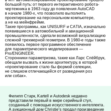
большой путь: от первого интерактивного робота-
чертежника в 1963 году до появления AutoCAD
в начале 1980-х, что позволило выполнять
проектирование на персональном компьютере,
а не на мейнфрейме.
Такие программы, как UNISURF и CATIA, изначально
появившиеся в автомобильной и авиационной
промышленности, сделали возможной визуализацию
сложной трехмерной геометрии. В 1980-е годы также
появилось первое программное обеспечение
для параметрического моделирования —
Pro/ENGINEER.
Сторонники параметризма, такие как Ларс Спёйбрук,
обещали вызвать к жизни архитектуру, в которой
«проектирование стало бы формой селекции,
не слишком отличающейся от разведения роз
или собак».
Филипп Старк, Kartell и Autodesk недавно
представили первый в мире серийный стул,
созданный с помощью искусственного интеллекта.
А аукционный дом Christie’s продал произведение