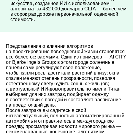
искусства, созданное ИИ с использованием
алгоритма, за 432 000 долларов США — более чем
в сорок раз дороже первоначальной оценочной
стоимости.
Представления о влиянии алгоритмов
на проектирование повседневной жизни становятся
все более осязаемыми. Один из примеров — AI CITY
от Bjarke Ingels Group: в этом городе солнечные
панели сами регулируют свое положение,
чтобы капли росы достигали растений внизу; окна
спален меняют степень прозрачности, позволяя
естественному свету будить сонных жильцов;
а виртуальный ИИ-домоправитель по имени Титан
выбирает для них завтрак, подбирает одежду
в соответствии с погодой и составляет расписание
на предстоящий день.
После завтрака вы садитесь в свой
интеллектуальный, полностью автоматизированный
автомобиль и отправляетесь в междугороднюю
поездку, просматривая новости мирового рынка —
рекомендованные, конечно же, алгоритмом.