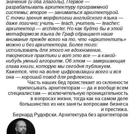
значения (и оба глаголы). Первое —
разрабатывать архитектуру программной
системы; второе — заниматься архитектурой.
С точки зрения морфологии английского языка —
даже логично: учить — teach, учитель — teacher;
архитектор — architecter. Но как будто бы в этой
метаформозе языка де Граф обращает наше
внимание прежде всего на то, что «архитектить»
можно и без архитектора. Более того:
использовать для этого не вдохновение,
творческие практики и вот это все — а какой-
нибудь умный алгоритм. Об этом — завершающая
глава книги, которую мы сегодня публикуем.
Кажется, что на волне цифровизации всего и вся
она — хороший повод для рефлексии.
Часть наших бед проистекает из склонности
приписывать архитекторам — да и вообще всем
специалистам — исключительную проницательность
в вопросах жизни, тогда как на самом деле
большинство из них заняты вопросами бизнеса
и престижа.
Бернард Рудофски. Архитектура без архитекторов