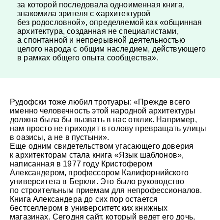
за которой последовала одноименная книга,
знакомила зрителя с «архитектурой
без родословной», определяемой как «общинная
архитектура, созданная не специалистами,
а спонтанной и непрерывной деятельностью
целого народа с общим наследием, действующего
в рамках общего опыта сообщества».
Рудофски тоже любил тротуары: «Прежде всего
именно человечность этой народной архитектуры
должна была бы вызвать в нас отклик. Например,
нам просто не приходит в голову превращать улицы
в оазисы, а не в пустыни».
Еще одним свидетельством угасающего доверия
к архитекторам стала книга «Язык шаблонов»,
написанная в 1977 году Кристофером
Александером, профессором Калифорнийского
университета в Беркли. Это было руководство
по строительным приемам для непрофессионалов.
Книга Александера до сих пор остается
бестселлером в университетских книжных
магазинах. Сегодня сайт, который ведет его дочь,