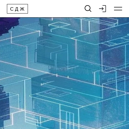
С
Д
Ж