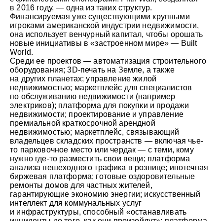
в 2016 году, — одна из таких структур.
Финансируемая уже существующими крупными
игроками американской индустрии недвижимости,
она использует венчурный капитал, чтобы орошать
новые инициативы в «застроенном мире» — Built
World.
Среди ее проектов — автоматизация строительного
оборудования; 3D-печать на Земле, а также
на других планетах; управление жилой
недвижимостью; маркетплейс для специалистов
по обслуживанию недвижимости (например
электриков); платформа для покупки и продажи
недвижимости; проектирование и управление
премиальной краткосрочной арендной
недвижимостью; маркетплейс, связывающий
владельцев складских пространств — включая чье-
то парковочное место или чердак — с теми, кому
нужно где-то разместить свои вещи; платформа
анализа пешеходного трафика в рознице; ипотечная
биржевая платформа; готовые оздоровительные
ремонты домов для частных жителей,
гарантирующие экономию энергии; искусственный
интеллект для коммунальных услуг
и инфраструктуры, способный «останавливать
инциденты до того, как они произойдут»; платформа