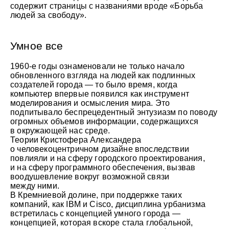
содержит страницы с названиями вроде «Борьба
людей за свободу».
Умное все
1960-е годы ознаменовали не только начало
обновленного взгляда на людей как подлинных
создателей города — то было время, когда
компьютер впервые появился как инструмент
моделирования и осмысления мира. Это
подпитывало беспрецедентный энтузиазм по поводу
огромных объемов информации, содержащихся
в окружающей нас среде.
Теории Кристофера Александера
о человекоцентричном дизайне впоследствии
повлияли и на сферу городского проектирования,
и на сферу программного обеспечения, вызвав
воодушевление вокруг возможной связи
между ними.
В Кремниевой долине, при поддержке таких
компаний, как IBM и Cisco, дисциплина урбанизма
встретилась с концепцией умного города —
концепцией, которая вскоре стала глобальной,