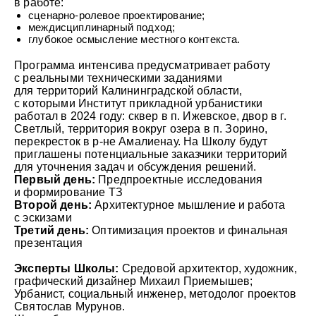
в работе:
сценарно-ролевое проектирование;
междисциплинарный подход;
глубокое осмысление местного контекста.
Программа интенсива предусматривает работу
с реальными техническими заданиями
для территорий Калининградской области,
с которыми Институт прикладной урбанистики
работал в 2024 году: сквер в п. Ижевское, двор в г.
Светлый, территория вокруг озера в п. Зорино,
перекресток в р-не Амалиенау. На Школу будут
приглашены потенциальные заказчики территорий
для уточнения задач и обсуждения решений.
Первый день:
Предпроектные исследования
и формирование ТЗ
Второй день:
Архитектурное мышление и работа
с эскизами
Третий день:
Оптимизация проектов и финальная
презентация
Эксперты Школы:
Средовой архитектор, художник,
графический дизайнер Михаил Приемышев;
Урбанист, социальный инженер, методолог проектов
Святослав Мурунов.