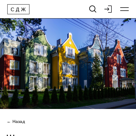
С
Д
Ж
← Назад