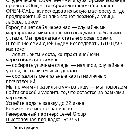
Студенческий Совет МАРХИ и кураторская команда
проекта «Общество Архитекторов» объявляют
OPEN-CALL на исследовательскую мастерскую, где
предпроектный анализ станет поэзией, а улицы —
лабораторией.
Город пишет себя через нас — случайными
маршрутами, мимолетными взглядами, забытыми
углами. Мы предлагаем стать его соавторами.
В течение семи дней будем исследовать 1/10 ЦАО
как текст:
— ловить ритм места, контраст дня/ночи
через объектив камеры
— собирать уличные следы — надписи, случайные
узоры, незначительные детали
— составлять ментальные карты из личных
впечатлений
Мы не учим «правильному» взгляду — мы помогаем
найти способы уловить то, что остается за рамками
чертежей.
Успейте подать заявку до 22 июня!
Количество мест ограничено.
Генеральный партнер: Level Group
Выставочная площадка: R5/7S1
Регистрация