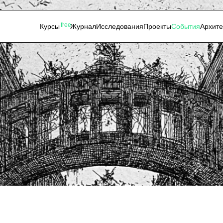
free
Курсы
Журнал
Исследования
Проекты
События
Архит