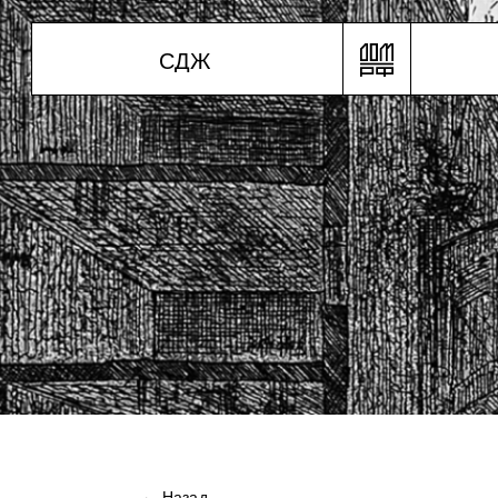
С
Д
Ж
← Назад