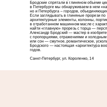
Бродские спрятали в глиняном объеме це
в Петербурге мы обнаруживаем в нем «на
но и Петербурга – городов, объединяющих
Если заглядывать в глиняные прорези по 
архитектурные элементы, колонны, портик
в отработанном машинном масле с характ
найти «главную» прорезь с торца — персп
Александр Бродский — мастер в изобретен
с пропорциями, отражениями и холодным
или сон — смутное, романтическое, уско
Бродского — настоящая «архитектура во
годов.
Санкт-Петербург, ул. Короленко, 14