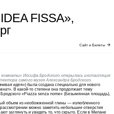
IDEA FISSA»,
ург
Сайт и Билеты
ы комнаты» Иосифа Бродского открылась инсталляция
итектора самого музея Александра Бродского.
язчивая идея») была создана специально для нового
нат». В какой-то степени она продолжает тему
Бродского «Piazza senza nome» (Безымянная площадь),
ый объем из необожженной глины — излюбленного
 рассмотрении можно заметить небольшие отверстия
ют заглянуть и увидеть то, что скрыто. Если в Милане