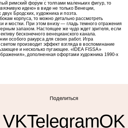
лый римский форум с толпами маленьких фигур, то
вязчивую идею» в виде не только Венеции,
 двух Бродских, художника и поэта.
бокам корпуса, то можно детально рассмотреть
и и мостки. При этом внизу — гладь темного отражения
ерным запахом. Настоящее же чудо ждет зрителя, если
ективу бесконечного венецианского канала.
ии особого ракурса для своих работ. Игра
 светом производит эффект взгляда в воспоминание
льзающее и несколько пугающее. «IDEA FISSA»
ображения», дополненная офортами художника 1990-х
Поделиться
VK
Telegram
OK