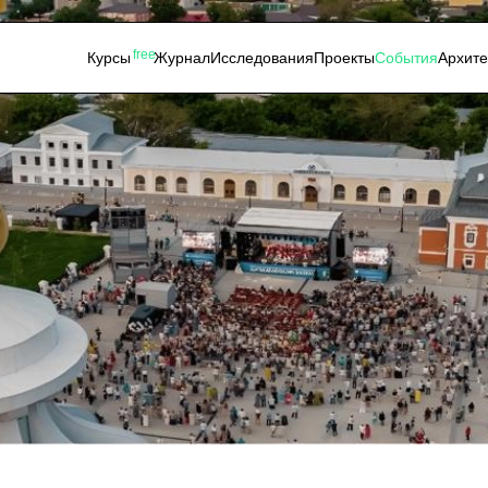
free
Курсы
Журнал
Исследования
Проекты
События
Архит