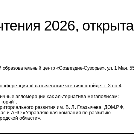
чтения 2026, открыта
 образовательный центр «Созвездие-Сузорье», ул. 1 Мая, 5
конференция «Глазычевские чтения» пройдет с 3 по 4
ичные агломерации как альтернатива мегаполисам:
торий".
иториального развития им. В. Л. Глазычева, ДОМ.PФ,
амас и АНО «Управляющая компания по развитию
родской области».