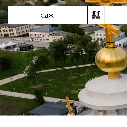
С
Д
Ж