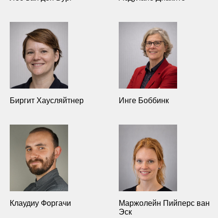
Биргит Хаусляйтнер
Инге Боббинк
Клаудиу Форгачи
Маржолейн Пийперс ван
Эск