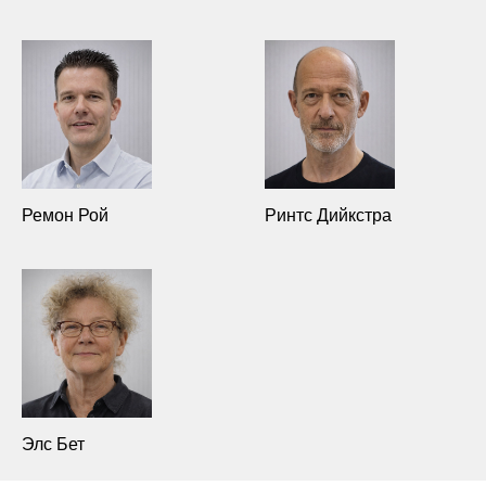
Ремон Рой
Ринтс Дийкстра
Элс Бет