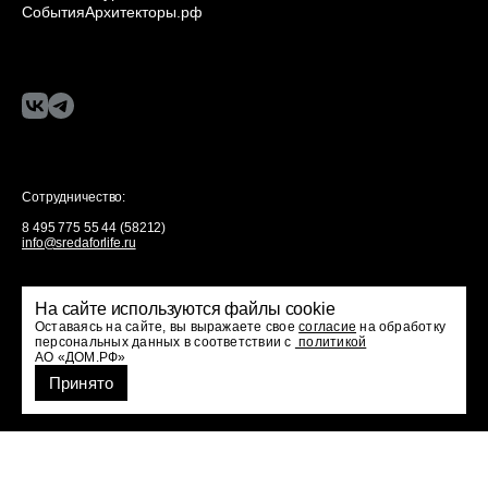
События
Архитекторы.рф
Сотрудничество:
8 495 775 55 44 (58212)
info@sredaforlife.ru
Политика конфиденциальности
На сайте используются файлы cookie
Оставаясь на сайте, вы выражаете свое
согласие
на обработку
персональных данных в соответствии с
политикой
АО «ДОМ.РФ»
Принято
Все права защищены
Проект ДОМ.РФ
© 2024 «Среда для жизни»